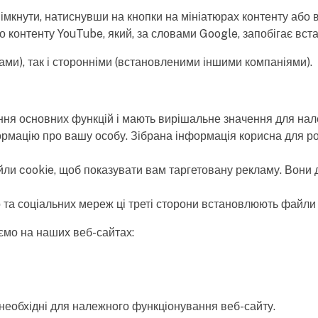
імкнути, натиснувши на кнопки на мініатюрах контенту або 
контенту YouTube, який, за словами Google, запобігає вста
ми), так і сторонніми (встановленими іншими компаніями).
ння основних функцій і мають вирішальне значення для нал
рмацію про вашу особу. Зібрана інформація корисна для роз
йли cookie, щоб показувати вам таргетовану рекламу. Вони
 та соціальних мереж ці треті сторони встановлюють файли 
ємо на наших веб-сайтах:
а необхідні для належного функціонування веб-сайту.