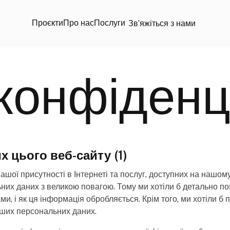
Проєкти
Про нас
Послуги
Звʼяжіться з нами
конфіденц
 цього веб-сайту (1)
шої присутності в Інтернеті та послуг, доступних на нашому
х даних з великою повагою. Тому ми хотіли б детально пояс
и, і як ця інформація обробляється. Крім того, ми хотіли б 
ваших персональних даних.