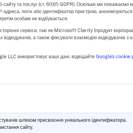
сайту та послуг (ст. 6(1)(f) GDPR). Оскільки ми поважаємо ко
к IP-адреса, логін або ідентифікатор пристрою, анонімізують
ретім особам не відбувається.
онні сервіси, такі як Microsoft Clarity (продукт корпораці
их відвідувачів, а також фіксувати взаємодію відвідувачів 
gle LLC використовує ваші дані, відвідайте
Google’s cookie 
стувачів шляхом присвоєння унікального ідентифікатора.
ристання сайту.