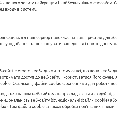
бробки вашого запиту найкращим і найбезпечнішим способом
м входу в систему.
тові файли, які наш сервер надсилає на ваш пристрій для зб
ші уподобання, та покращувати ваш досвід і навіть допомага
сайті, є строго необхідними, в тому сенсі, що вони необхід
и отримати доступ до веб-сайту і користуватися його функці
kie. Оскільки ці файли cookie є основними для роботи веб-
одієте з нашим веб-сайтом - наприклад, скільки людей відві
нкціональність веб-сайту (функціональні файли cookie) аб
kie). Такі файли cookie, а також обробка пов'язаних з ним