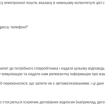
у електронної пошти, вказану в нижньому колонтитулі цієї с
дреса, телефон)*
апит до потрібного співробітника і надати цільову відпові
у комунікацію та надати нам релевантну інформацію про ваш
ереконатися, що запити не є автоматизованими, і ці дані н
що стосуються існуючих договірних відносин (наприклад, дог