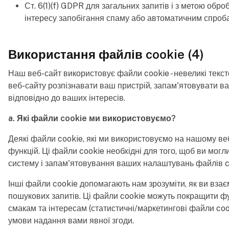
Ст. 6(1)(f) GDPR для загальних запитів і з метою о
інтересу запобігання спаму або автоматичним спроба
Використання файлів cookie (4)
Наш веб-сайт використовує файли cookie - невеликі текс
веб-сайту розпізнавати ваш пристрій, запам'ятовувати ва
відповідно до ваших інтересів.
a. Які файли cookie ми використовуємо?
Деякі файли cookie, які ми використовуємо на нашому веб-
функцій. Ці файли cookie необхідні для того, щоб ви могл
систему і запам'ятовування ваших налаштувань файлів coo
Інші файли cookie допомагають нам зрозуміти, як ви взаєм
пошукових запитів. Ці файли cookie можуть покращити фу
смакам та інтересам (статистичні/маркетингові файли coo
умови надання вами явної згоди.