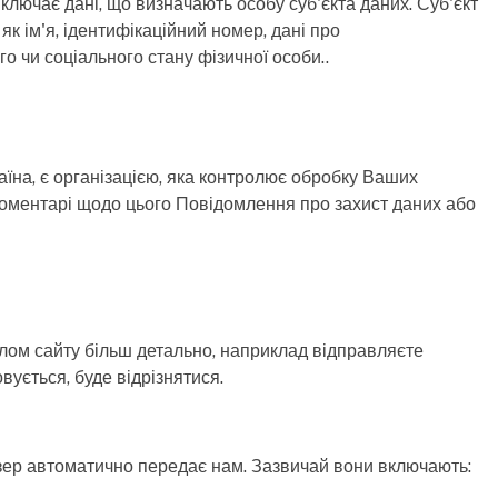
включає дані, що визначають особу суб'єкта даних. Суб'єкт
як ім'я, ідентифікаційний номер, дані про
о чи соціального стану фізичної особи..
раїна, є організацією, яка контролює обробку Ваших
 коментарі щодо цього Повідомлення про захист даних або
алом сайту більш детально, наприклад відправляєте
вується, буде відрізнятися.
узер автоматично передає нам. Зазвичай вони включають: