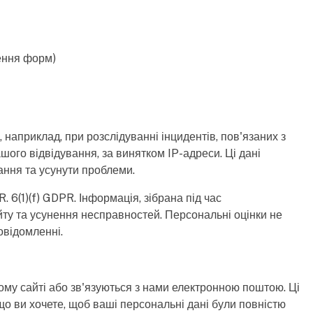
нення форм)
наприклад, при розслідуванні інцидентів, пов'язаних з
шого відвідування, за винятком IP-адреси. Ці дані
ання та усунути проблеми.
. 6(1)(f) GDPR. Інформація, зібрана під час
ту та усунення несправностей. Персональні оцінки не
овідомленні.
ому сайті або зв'язуються з нами електронною поштою. Ці
що ви хочете, щоб ваші персональні дані були повністю