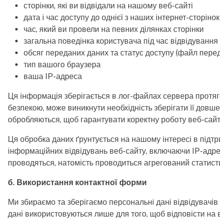
сторінки, які ви відвідали на нашому веб-сайті
дата і час доступу до однієї з наших інтернет-сторінок
час, який ви провели на певних ділянках сторінки
загальна поведінка користувача під час відвідування
обсяг переданих даних та статус доступу (файл пере
тип вашого браузера
ваша IP-адреса
Ця інформація зберігається в лог-файлах сервера протяго
безпекою, може виникнути необхідність зберігати її довш
обробляються, щоб гарантувати коректну роботу веб-сайт
Ця обробка даних ґрунтується на нашому інтересі в підтрим
інформаційних відвідувань веб-сайту, включаючи IP-адре
проводяться, натомість проводиться агрегований статист
б. Використання контактної форми
Ми збираємо та зберігаємо персональні дані відвідувачі
дані використовуються лише для того, щоб відповісти на