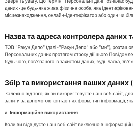
Зверніть увагу, що термін "Персональні дані" означає буд
даних - це будь-яка жива фізична особа, яка ідентифікован
місцезнаходження, онлайн-ідентифікатор або один чи більш
Назва та адреса контролера даних т
ТОВ "Ракун Депо" (далі - "Ракун Депо" або "ми"), розташо
Персональних даних протягом строку дії цього Повідомле
будь-чого, пов'язаного із захистом даних, будь ласка, зв'
Збір та використання ваших даних (
Залежно від того, як ви використовуєте наш веб-сайт, дл
запити за допомогою контактних форм, тип інформації, яка
a. Інформаційне використання
Коли ви відвідуєте наш веб-сайт виключно в інформаційн