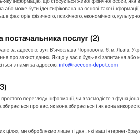
ь-яку інформацію, що стосується живої фізичної особи, яка 
а або може бути ідентифікована на основі такої інформації, 
е факторів фізичного, психічного, економічного, культурног
а постачальника послуг (2)
ване за адресою: вул. В'ячеслава Чорновола, 6, м. Львів, Ук
ння про захист даних. Якщо у вас є будь-які запитання або
яжіться з нами за адресою:
info@raccoon-depot.com
3)
я простого перегляду інформації, чи взаємодієте з функціон
 збирається про вас, як вона збирається і як вона використо
их цілях, ми обробляємо лише ті дані, які ваш інтернет-бра