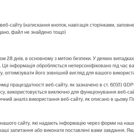
 веб-сайту (натискання кнопок, навігація сторінками, запов
дано, файл не знайдено тощо)
м 28 днів, в основному з метою безпеки. У деяких випадках, 
е. Ця інформація обробляється неперсоніфіковано під час ва
у, оптимізувати його зовнішній вигляд для вашого використ
ці працездатності веб-сайту, як зазначено в ст. 6(1)(1) GDPR
су, використовується виключно для функціонування веб-сай
ичний аналіз використання веб-сайту, як описано в цьому П
в нашого сайту, які надають інформацію через форми на наш
 ваші запитання або виконати поставлені вами завдання. Як